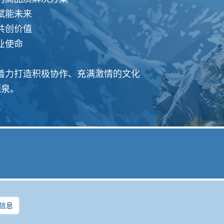
赋能未来
共创价值
业使命
着力打造积极协作、充满激情的文化
源泉。
“科技向善、责任为本” 为理念，在
信息